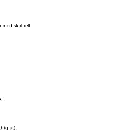
 med skalpell.
a".
rig ut).