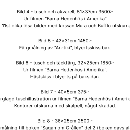
Bild 4 - tusch och akvarell, 51×37cm 3500:-
Ur filmen "Barna Hedenhös i Amerika"
11st olika lösa bilder med kossan Mura och Bufflo utskurna
Bild 5 - 42×31cm 1450:-
Färgmålning av "An-tiki", blyertsskiss bak.
Bild 6 - tusch och täckfärg, 32×25cm 1850:-
Ur filmen "Barna Hedenhös i Amerika".
Hästskiss i blyerts på baksidan.
Bild 7 - 40×5cm 375:-
rglagd tuschillustration ur filmen "Barna Hedenhös i Amerik
Konturer utskurna med skalpell, något skadad.
Bild 8 - 36×25cm 2500:-
lmålning till boken "Sagan om Grållen" del 2 (boken gavs ald