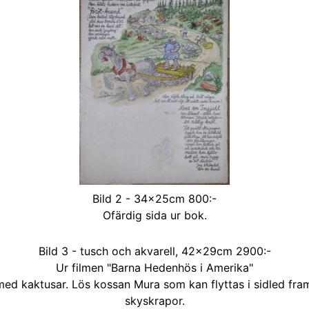
Bild 2 - 34×25cm 800:-
Ofärdig sida ur bok.
Bild 3 - tusch och akvarell, 42×29cm 2900:-
Ur filmen "Barna Hedenhös i Amerika"
ed kaktusar. Lös kossan Mura som kan flyttas i sidled fra
skyskrapor.