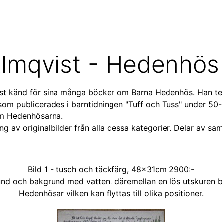
 Almqvist - Hedenhös
mest känd för sina många böcker om Barna Hedenhös. Han t
 som publicerades i barntidningen "Tuff och Tuss" under 50-
om Hedenhösarna.
ng av originalbilder från alla dessa kategorier. Delar av s
Bild 1 - tusch och täckfärg, 48×31cm 2900:-
und och bakgrund med vatten, däremellan en lös utskuren 
Hedenhösar vilken kan flyttas till olika positioner.